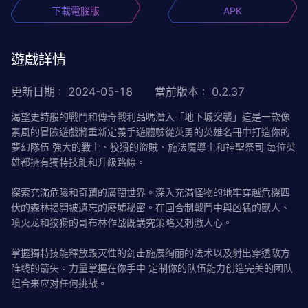
下載電腦版
APK
遊戲詳情
更新日期
:
2024-05-18
當前版本
:
0.2.37
渴望史詩般的戰鬥和傳奇戰利品嗎潛入「地下城突襲」這是一款像
素風的冒險遊戲將重新定義手遊體驗從英勇的英雄名冊中打造你的
夢幻隊伍 強大的戰士、狡猾的盜賊、施法魔導士和神聖祭司 每位英
雄都擁有獨特技能和升級路線。
探索充滿危險和奇蹟的廣闊世界。深入充滿怪物的地牢穿越危機四
伏的森林揭開被遺忘的廢墟秘密。在回合制戰鬥中與凶猛的獸人、
喷火龙和狡猾的哥布林作战既講究策略又刺激人心。
掌握獨特技能釋放毁灭性的剑击施展绚丽的法术以及射出穿透敌方
阵线的箭矢。力量掌握在你手中 定制你的队伍能力创造完美的团队
组合来应对任何挑战。