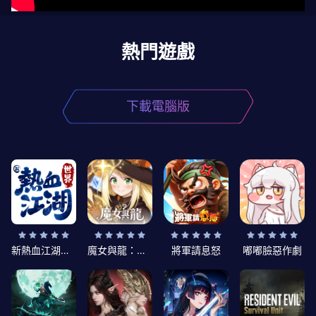
熱門遊戲
下載電腦版
新熱血江湖：世界
魔女與龍：光暗篇章
將軍請息怒
嘟嘟臉惡作劇