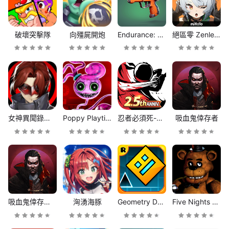
破壞突擊隊
向殭屍開炮
Endurance: dead space Premium
絕區零 Zenless Zone Zero - PC
女神異聞錄：夜幕魅影
Poppy Playtime Chapter 2
忍者必須死-全球版
吸血鬼倖存者
吸血鬼倖存者 PC優化版
洶湧海豚
Geometry Dash
Five Nights at Freddy's