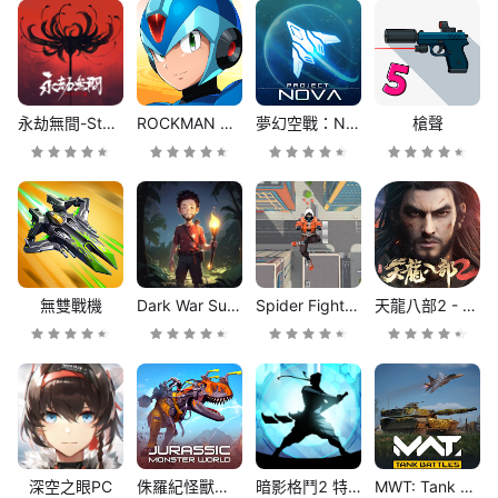
永劫無間-Steam版
ROCKMAN X DiVE Offline
夢幻空戰：NOVA計劃
槍聲
無雙戰機
Dark War Survival
Spider Fighter 3: Action Game
天龍八部2 - 官方推薦PC
深空之眼PC
侏羅紀怪獸世界：恐龍戰爭 3D FPS
暗影格鬥2 特別版
MWT: Tank Battles