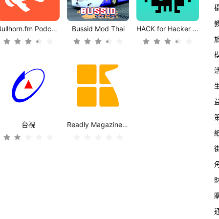
Bullhorn.fm Podcast Player App
Bussid Mod Thai
HACK for Hacker News Tech
台視
Readly Magazines & Newspapers