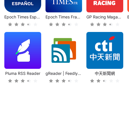
Epoch Times Español
Epoch Times Français
GP Racing Magazine
Pluma RSS Reader
gReader | Feedly | News | RSS
中天新聞網