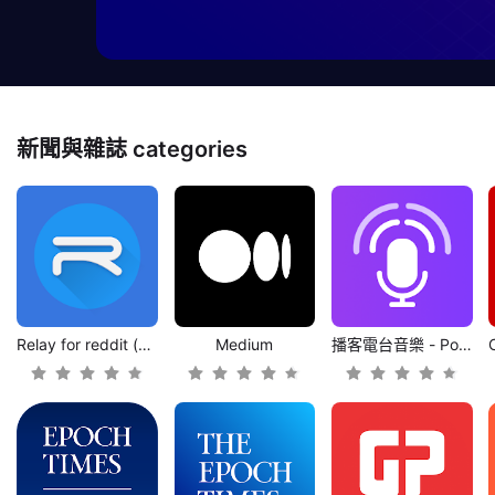
新聞與雜誌
categories
Relay for reddit (Pro)
Medium
播客電台音樂 - Podcast Player