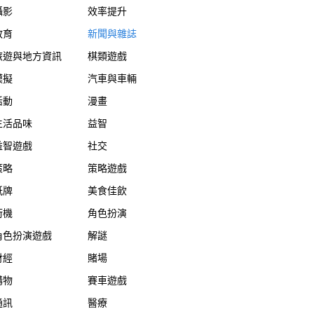
攝影
效率提升
教育
新聞與雜誌
旅遊與地方資訊
棋類遊戲
模擬
汽車與車輛
活動
漫畫
生活品味
益智
益智遊戲
社交
策略
策略遊戲
紙牌
美食佳飲
街機
角色扮演
角色扮演遊戲
解謎
財經
賭場
購物
賽車遊戲
通訊
醫療