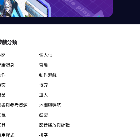
遊戲分類
休閒
個人化
健康塑身
冒險
動作
動作遊戲
博奕
博弈
商業
單人
圖書與參考資源
地圖與導航
天氣
娛樂
工具
影音播放與編輯
應用程式
拼字