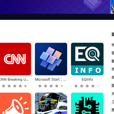
CNN Breaking US & World News
Microsoft Start：新聞及其他
EQInfo