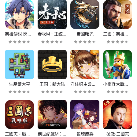
英雄傳說 閃之軌跡：北方戰役
春秋M - 正統春秋戰國SLG二週年
帝國曙光
三國：英雄的榮光
生產鏈大亨
王国：新大陆
守住呀主公﹣送3000抽
小棋兵大戰爭 - 拼卡组？还是拼脑子？
三國志・戰略版
創世紀戰M：阿修羅計畫
雀魂麻將
破敵·三國志