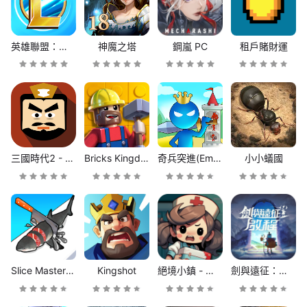
英雄聯盟：激鬥峽谷
神魔之塔
鋼嵐 PC
租戶賭財運
三國時代2 - 無限寶石
Bricks Kingdom
奇兵突進(Empire Takeover)
小小蟻國
Slice Master : Idle Clicker
Kingshot
絕境小鎮 - 殭屍來襲
劍與遠征：啟程