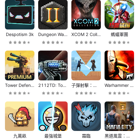
Despotism 3k
Dungeon Warfare 2
XCOM 2 Collection
螞蟻軍團
Tower Defense Legend 5 Pro
2112TD: Tower Defence Survival
子彈射擊：金銀島之謎
Warhammer Quest 2: End Times
九萬畝
最強城堡
霜臨
黑道風雲：老大你來做