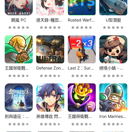
鋼嵐 PC
道天錄-種田修仙 自在經營
Rusted Warfare - RTS Strategy
U型潛艇
王國保衛戰：起源 Kingdom Rush Origins
Defense Zone 3 Ultra HD
Last Z：Survival Shooter（倖存者逃亡）
絕境小鎮 - 殭屍來襲
劍與遠征：啟程
英雄傳說 閃之軌跡：北方戰役
王國保衛戰：復仇 (KR Vengeance)
Iron Marines：離線 RTS 遊戲