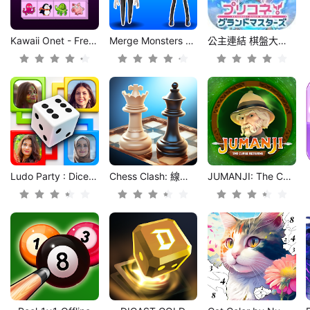
Kawaii Onet - Free Connect Animals 2020
Merge Monsters Army
公主連結 棋盤大師 PC
Ludo Party : Dice Board Game
Chess Clash: 線上遊玩
JUMANJI: The Curse Returns