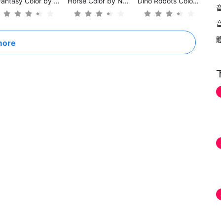
Fantasy Color by Number Game
Horse Color by Number
Dino Robots Coloring for Boys
more