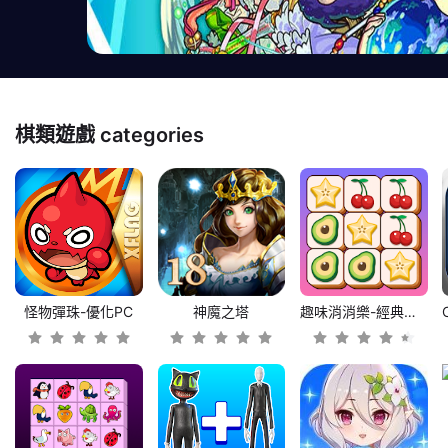
棋類遊戲
categories
怪物彈珠-優化PC
神魔之塔
趣味消消樂-經典益智匹配消除遊戲