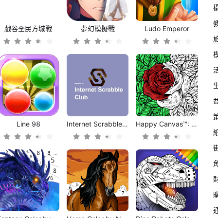
戲谷全民方城戰
夢幻模擬戰
Ludo Emperor
Line 98
Internet Scrabble Club (ONLY 3 MB!)
Happy Canvas™: Color by Number