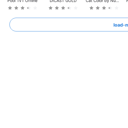
Pool 1v1 Offline
DICAST GOLD
Cat Color by Number Paint Game
load-