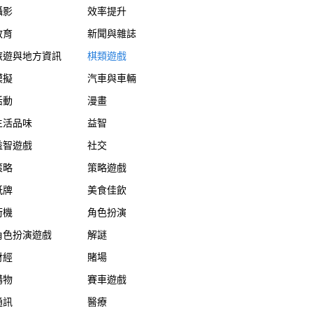
攝影
效率提升
教育
新聞與雜誌
旅遊與地方資訊
棋類遊戲
模擬
汽車與車輛
活動
漫畫
生活品味
益智
益智遊戲
社交
策略
策略遊戲
紙牌
美食佳飲
街機
角色扮演
角色扮演遊戲
解謎
財經
賭場
購物
賽車遊戲
通訊
醫療