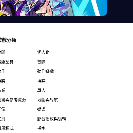
遊戲分類
休閒
個人化
健康塑身
冒險
動作
動作遊戲
博奕
博弈
商業
單人
圖書與參考資源
地圖與導航
天氣
娛樂
工具
影音播放與編輯
應用程式
拼字